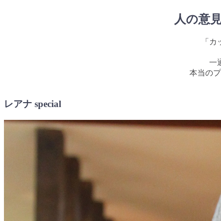
人の意
「カ
一
本当のプ
レアナ special