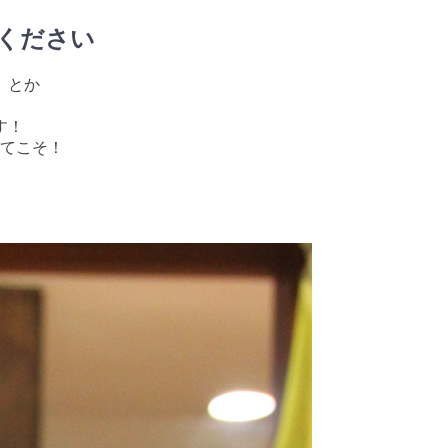
ください
」とか
す！
てこそ！