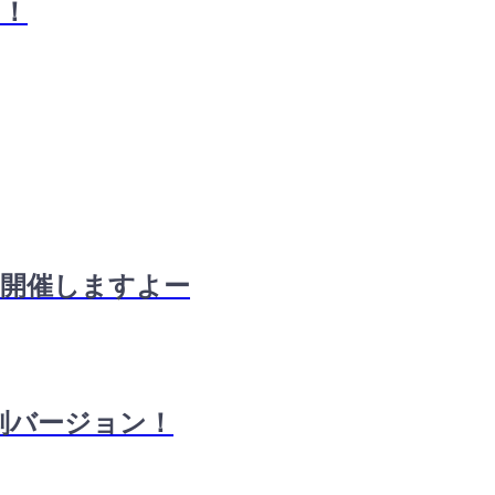
ク！
】開催しますよー
特別バージョン！