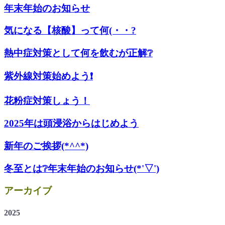
年末年始のお知らせ
気になる【核酸】って何(・・?
熱中症対策として何を飲むが正解❔
紫外線対策始めよう❗
花粉症対策しょう！
2025年は頭浸浴からはじめよう
新年のご挨拶(*^^*)
冬至とは❔年末年始のお知らせ(*'▽')
アーカイブ
2025